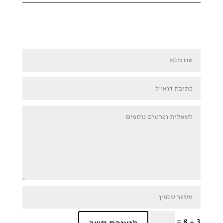
=
3 + 8